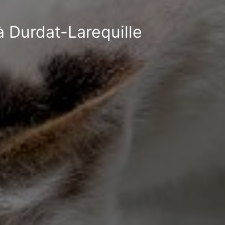
à Durdat-Larequille