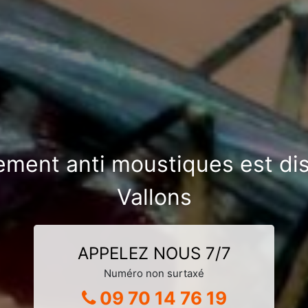
tement anti moustiques est d
Vallons
APPELEZ NOUS 7/7
Numéro non surtaxé
09 70 14 76 19