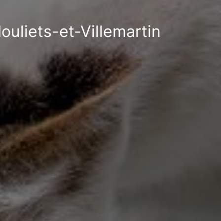
ouliets-et-Villemartin