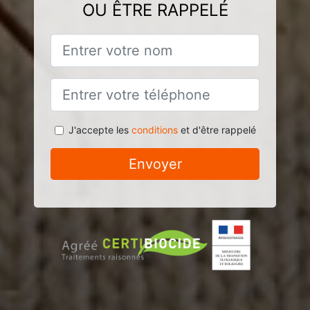
OU ÊTRE RAPPELÉ
J'accepte les
conditions
et d'être rappelé
Envoyer