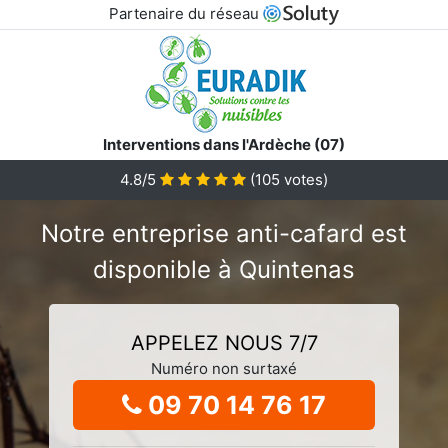
Partenaire du réseau
Interventions dans l'Ardèche (07)
4.8/5
(
105
votes)
Notre entreprise anti-cafard est
disponible à Quintenas
APPELEZ NOUS 7/7
Numéro non surtaxé
09 70 14 76 17