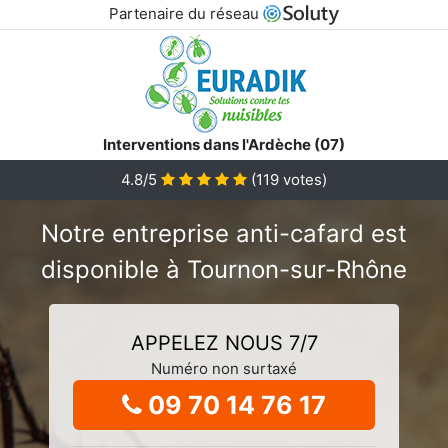
Partenaire du réseau
Interventions dans l'Ardèche (07)
4.8/5
(
119
votes)
Notre entreprise anti-cafard est
disponible à Tournon-sur-Rhône
APPELEZ NOUS 7/7
Numéro non surtaxé
09 70 14 76 17