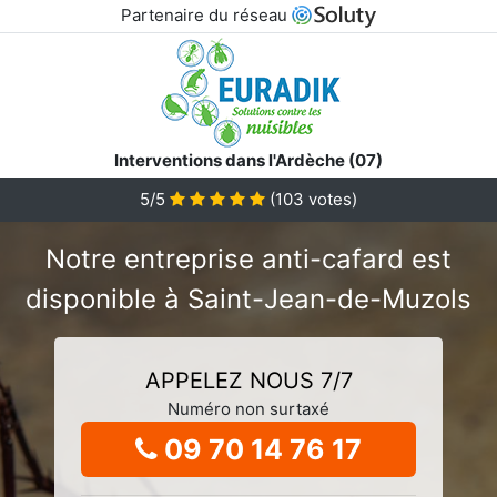
Partenaire du réseau
Interventions dans l'Ardèche (07)
5/5
(
103
votes)
Notre entreprise anti-cafard est
disponible à Saint-Jean-de-Muzols
APPELEZ NOUS 7/7
Numéro non surtaxé
09 70 14 76 17