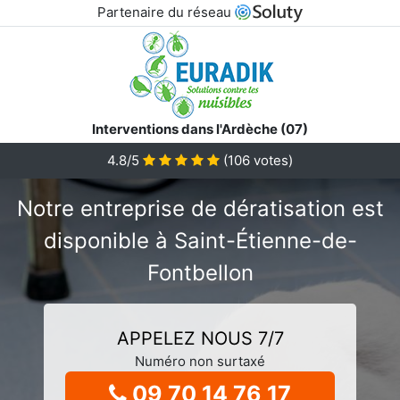
Partenaire du réseau
Interventions dans l'Ardèche (07)
4.8/5
(
106
votes)
Notre entreprise de dératisation est
disponible à Saint-Étienne-de-
Fontbellon
APPELEZ NOUS 7/7
Numéro non surtaxé
09 70 14 76 17