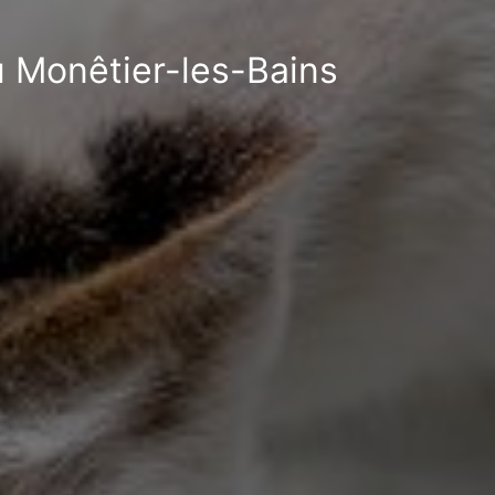
u Monêtier-les-Bains