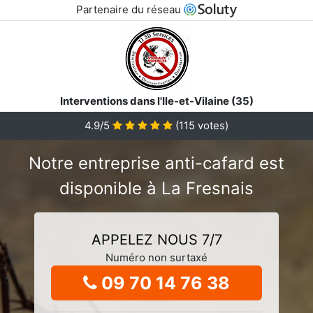
Partenaire du réseau
Interventions dans l'Ile-et-Vilaine (35)
4.9/5
(
115
votes)
Notre entreprise anti-cafard est
disponible à La Fresnais
APPELEZ NOUS 7/7
Numéro non surtaxé
09 70 14 76 38