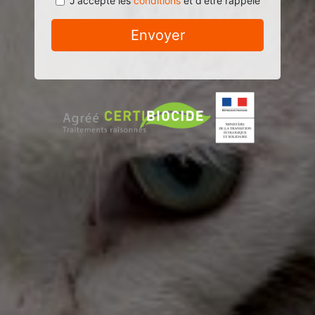
J'accepte les
conditions
et d'être rappelé
Envoyer