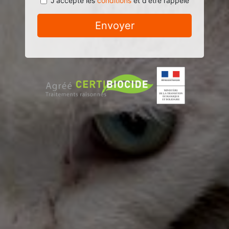
J'accepte les
conditions
et d'être rappelé
Envoyer