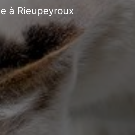
le à Rieupeyroux