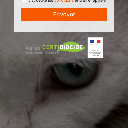
J'accepte les
conditions
et d'être rappelé
Envoyer