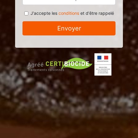
J'accepte les
conditions
et d'être rappelé
Envoyer