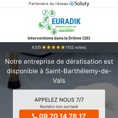
Partenaire du réseau
Interventions dans la Drôme (26)
4.5/5
(
102
votes)
Notre entreprise de dératisation est
disponible à Saint-Barthélemy-de-
Vals
APPELEZ NOUS 7/7
Numéro non surtaxé
09 70 14 76 17