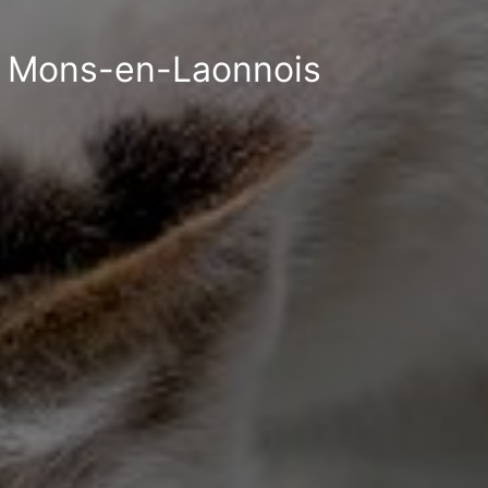
 à Mons-en-Laonnois