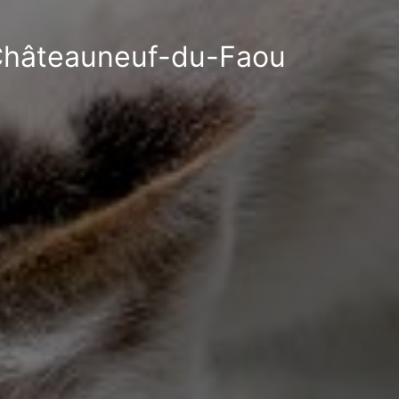
à Châteauneuf-du-Faou