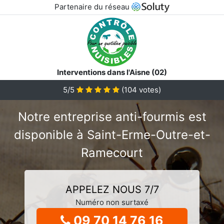
Partenaire du réseau
Interventions dans l'Aisne (02)
5/5
(
104
votes)
Notre entreprise anti-fourmis est
disponible à Saint-Erme-Outre-et-
Ramecourt
APPELEZ NOUS 7/7
Numéro non surtaxé
09 70 14 76 16