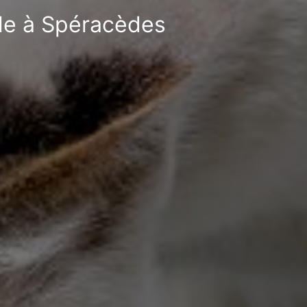
ble à Spéracèdes