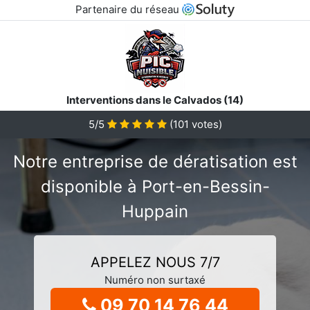
Partenaire du réseau
Interventions dans le Calvados (14)
5/5
(
101
votes)
Notre entreprise de dératisation est
disponible à Port-en-Bessin-
Huppain
APPELEZ NOUS 7/7
Numéro non surtaxé
09 70 14 76 44