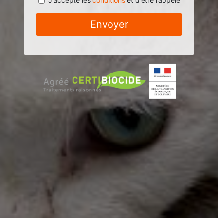
J'accepte les
conditions
et d'être rappelé
Envoyer