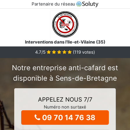
Partenaire du réseau
Interventions dans l'Ile-et-Vilaine (35)
4.7/5
(
119
votes)
Notre entreprise anti-cafard est
disponible à Sens-de-Bretagne
APPELEZ NOUS 7/7
Numéro non surtaxé
09 70 14 76 38