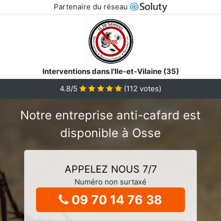
Partenaire du réseau
Interventions dans l'Ile-et-Vilaine (35)
4.8/5
(
112
votes)
Notre entreprise anti-cafard est
disponible à Osse
APPELEZ NOUS 7/7
Numéro non surtaxé
09 70 14 76 38