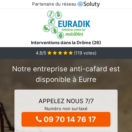
Partenaire du réseau
Interventions dans la Drôme (26)
4.8/5
(
119
votes)
Notre entreprise anti-cafard est
disponible à Eurre
APPELEZ NOUS 7/7
Numéro non surtaxé
09 70 14 76 17