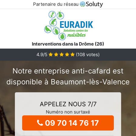
Partenaire du réseau
Interventions dans la Drôme (26)
4.9/5
(
108
votes)
Notre entreprise anti-cafard est
disponible à Beaumont-lès-Valence
APPELEZ NOUS 7/7
Numéro non surtaxé
09 70 14 76 17