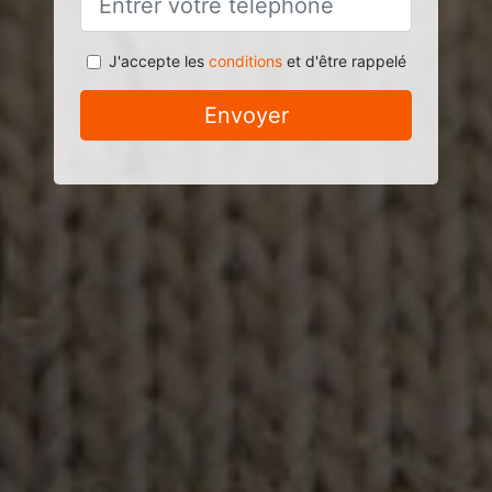
J'accepte les
conditions
et d'être rappelé
Envoyer