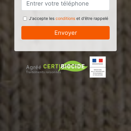
J'accepte les
conditions
et d'être rappelé
Envoyer