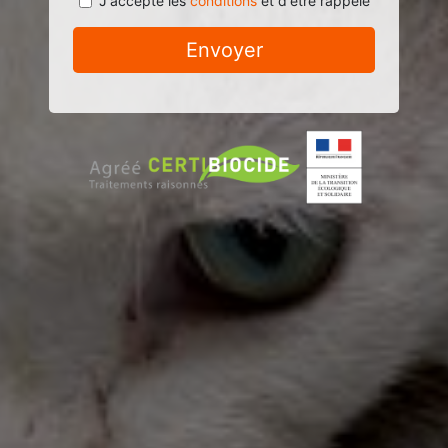
J'accepte les
conditions
et d'être rappelé
Envoyer