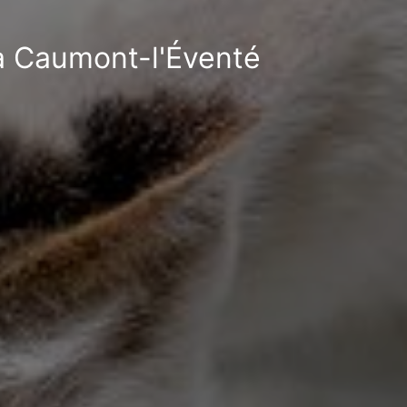
 à Caumont-l'Éventé