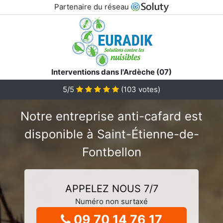
Partenaire du réseau
Interventions dans l'Ardèche (07)
5/5
(
103
votes)
Notre entreprise anti-cafard est
disponible à Saint-Étienne-de-
Fontbellon
APPELEZ NOUS 7/7
Numéro non surtaxé
09 70 14 76 17