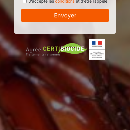
J'accepte les
conditions
et d'être rappelé
Envoyer